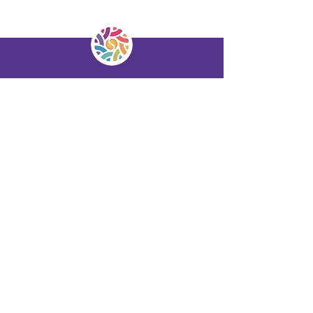
Haus der Begegnung
Die Säulen
Teamspirit
NordLicht
Praxis Sylvia Mader
WIYS
Seelenpfad Academy
Team
Kontakt