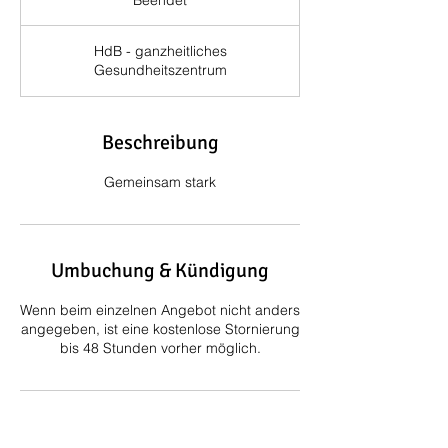
Beendet
B
e
e
HdB - ganzheitliches
n
Gesundheitszentrum
d
e
t
Beschreibung
Gemeinsam stark
Umbuchung & Kündigung
Wenn beim einzelnen Angebot nicht anders
angegeben, ist eine kostenlose Stornierung
bis 48 Stunden vorher möglich.