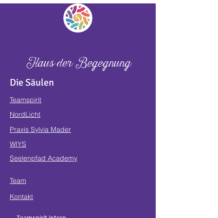
Haus der Begegnung
Die Säulen
Teamspirit
NordLicht
Praxis Sylvia Mader
WIYS
Seelenpfad Academy
Team
Kontakt
Teamspirit intern