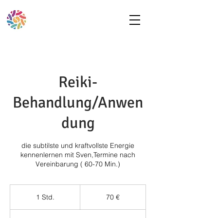
Reiki-
Behandlung/Anwen
dung
die subtilste und kraftvollste Energie
kennenlernen mit Sven,Termine nach
Vereinbarung ( 60-70 Min.)
70
Euro
1 Std.
1
70 €
S
t