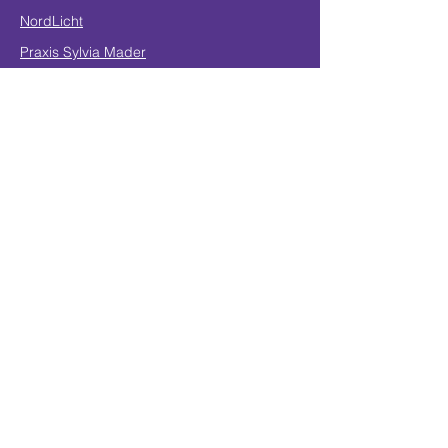
NordLicht
Praxis Sylvia Mader
WIYS
Seelenpfad Academy
Team
Kontakt
Teamspirit intern
Teamspirit intern
Teamspirit Events
Bleib auf dem Laufenden
Für aktuelle Serviceankündigungen und
exklusive Einblicke
Gib deine E-mail ein