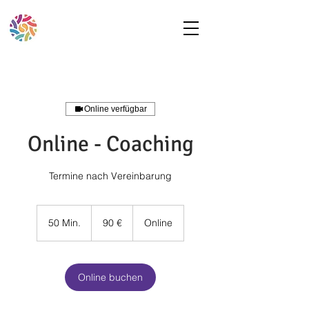
Online verfügbar
Online - Coaching
Termine nach Vereinbarung
90
Euro
50 Min.
5
90 €
Online
0
M
i
n
Online buchen
.