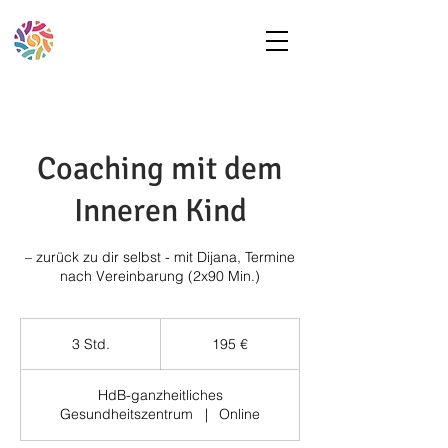
Coaching mit dem
Inneren Kind
– zurück zu dir selbst - mit Dijana, Termine
nach Vereinbarung (2x90 Min.)
195
Euro
3 Std.
3
195 €
S
t
HdB-ganzheitliches
d
Gesundheitszentrum
|
Online
.