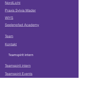
NordLicht
Praxis Sylvia Mader
WIYS
Seelenpfad Academy
Team
Kontakt
Teamspirit intern
Teamspirit intern
Teamspirit Events
Bleib auf dem Laufenden
Für aktuelle Serviceankündigungen und
exklusive Einblicke
Gib deine E-mail ein