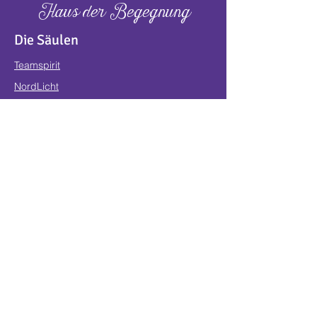
Haus der Begegnung
Die Säulen
Teamspirit
NordLicht
Praxis Sylvia Mader
WIYS
Seelenpfad Academy
Team
Kontakt
Teamspirit intern
Teamspirit intern
Teamspirit Events