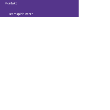
Kontakt
Teamspirit intern
Teamspirit intern
Teamspirit Events
Bleib auf dem Laufenden
Für aktuelle Serviceankündigungen und
exklusive Einblicke
Gib deine E-mail ein
Abonnieren
© 2023 Ganzheitliches Gesundheitzentrum